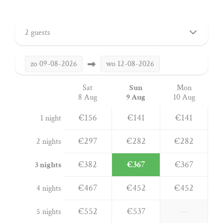
2 guests
zo
09-08-2026
wo
12-08-2026
Sat
Sun
Mon
8 Aug
9 Aug
10 Aug
€156
€141
€141
1 night
€297
€282
€282
2 nights
€382
€367
€367
3 nights
€467
€452
€452
4 nights
€552
€537
—
5 nights